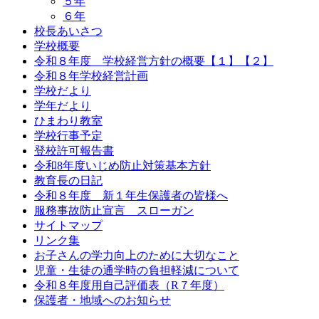
５年
６年
校長あいさつ
学校概要
令和８年度 学校経営方針の概要【１】【２】
令和８年学校経営計画
学校だより
学年だより
ひまわり教室
学校行事予定
登校許可報告書
令和8年度いじめ防止対策基本方針
教育長の日記
令和８年度 新１年生保護者の皆様へ
服務事故防止宣言 スローガン
サイトマップ
リンク集
お子さんの学力向上のために大切なこと
児童・生徒の通学時の負担軽減について
令和８年度用自己評価表（R７年度）
保護者・地域へのお知らせ