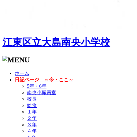
江東区立大島南央小学校
ホーム
日記ページ ～今・ここ～
5年・6年
南央小職員室
校長
給食
１年
２年
３年
４年